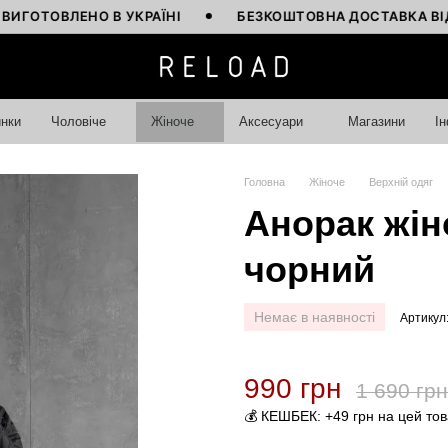
ОВЛЕНО В УКРАЇНІ
БЕЗКОШТОВНА ДОСТАВКА ВІД 4000
нки
Чоловіче
Жіноче
Аксесуари
Магазини
І
Головна
Жіноче
Верхній одяг
Анорак жіно
чорний
Немає в наявності
Артикул
990 грн
1 690 грн
💰 КЕШБЕК: +49 грн на цей то