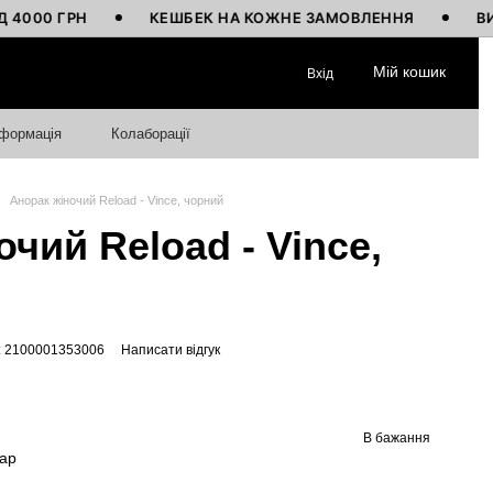
 ГРН
КЕШБЕК НА КОЖНЕ ЗАМОВЛЕННЯ
ВИГОТОВ
Мій кошик
Вхід
нформація
Колаборації
Анорак жіночий Reload - Vince, чорний
чий Reload - Vince,
: 2100001353006
Написати відгук
В бажання
вар