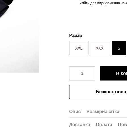
Увійти
для відображення нак
%
Розмір
XXL
XXXl
S
В ко
Безкоштовна 
Опис
Розмірна сітка
Доставка
Оплата
Пов