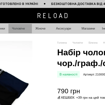
ЛЕНО В УКРАЇНІ
БЕЗКОШТОВНА ДОСТАВКА ВІД 4000 Г
нки
Чоловіче
Жіноче
Аксесуари
Магазини
І
Головна
Чоловіче
Білизна
Н
Набір чолов
чор./граф./
В наявності
Артикул: 21000
790 грн
💰 КЕШБЕК: +39 грн на цей то