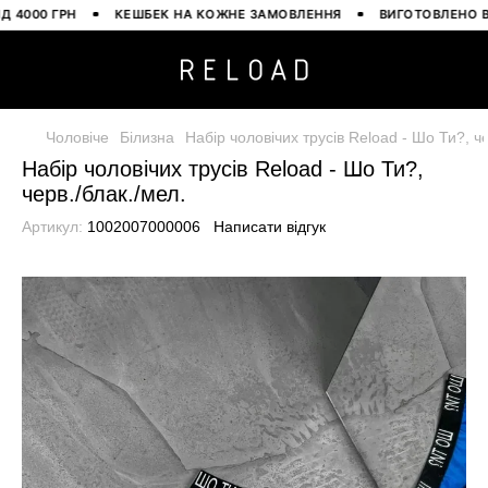
00 ГРН
КЕШБЕК НА КОЖНЕ ЗАМОВЛЕННЯ
ВИГОТОВЛЕНО В УКР
Чоловіче
Білизна
Набір чоловічих трусів Reload - Шо Ти?, че
Набір чоловічих трусів Reload - Шо Ти?,
черв./блак./мел.
Артикул:
1002007000006
Написати відгук