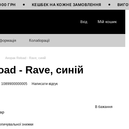
Н
КЕШБЕК НА КОЖНЕ ЗАМОВЛЕННЯ
ВИГОТОВЛЕН
Мій кошик
Вхід
нформація
Колаборації
Анорак Reload - Rave, синій
ad - Rave, синій
: 1089900000005
Написати відгук
В бажання
вар
опичувальної знижки