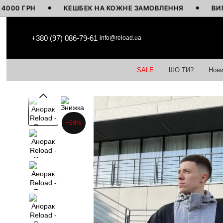
ГРН
КЕШБЕК НА КОЖНЕ ЗАМОВЛЕННЯ
ВИГОТОВЛ
Перейти до основного контенту
+380 (97) 086-79-61
info@reload.ua
SALE
ШО ТИ?
Нови
−59%