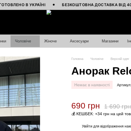
ЕНО В УКРАЇНІ
БЕЗКОШТОВНА ДОСТАВКА ВІД 4000 ГР
нки
Чоловіче
Жіноче
Аксесуари
Магазини
І
Головна
Чоловіче
Верхній одяг
Анорак Relo
Немає в наявності
Артикул
690 грн
1 690 грн
💰 КЕШБЕК: +34 грн на цей то
Увійти
для відображення нак
%