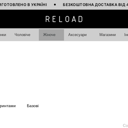
ЕНО В УКРАЇНІ
БЕЗКОШТОВНА ДОСТАВКА ВІД 4000 Г
нки
Чоловіче
Жіноче
Аксесуари
Магазини
І
принтами
Базові
Со