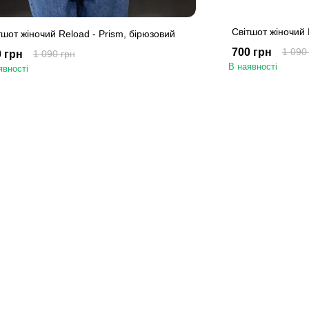
Світшот жіночий 
тшот жіночий Reload - Prism, бірюзовий
700 грн
1 090
 грн
1 090 грн
В наявності
явності