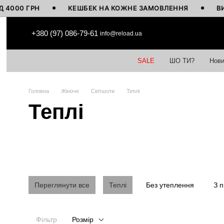
ГРН
КЕШБЕК НА КОЖНЕ ЗАМОВЛЕННЯ
ВИГОТОВЛ
Перейти до основного контенту
+380 (97) 086-79-61
info@reload.ua
SALE
ШО ТИ?
Нови
Головна
Жіноче
Світшоти
Теплі
Теплі
Переглянути все
Теплі
Без утеплення
З 
Фільтр
Розмір