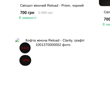
Світшот жіночий Reload - Prism, чорний
Сві
700 грн
1 090 грн
В наявності
700
В на
−37%