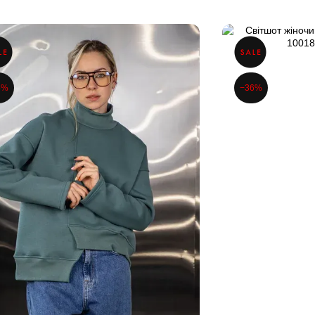
6%
−36%