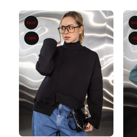
−36%
−3