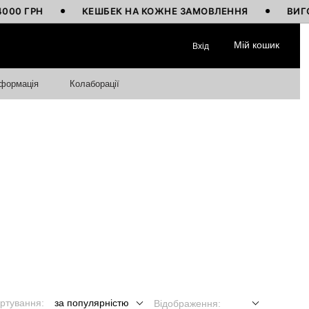
РН
КЕШБЕК НА КОЖНЕ ЗАМОВЛЕННЯ
ВИГОТОВЛЕН
Мій кошик
Вхід
нформація
Колаборації
ртування:
за популярністю
Відображення: