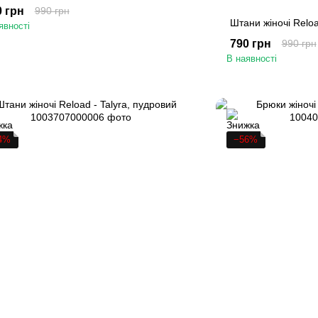
0 грн
990 грн
Штани жіночі Reloa
явності
790 грн
990 грн
В наявності
4%
−56%