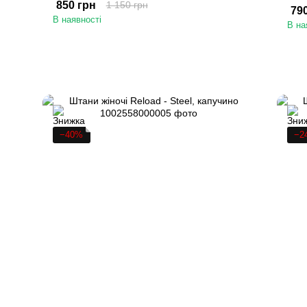
850 грн
1 150 грн
79
В наявності
В на
−40%
−2