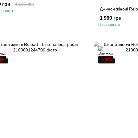
0 грн
1 190 грн
Джинси жіночі Reloa
явності
1 990 грн
В наявності
8%
−18%