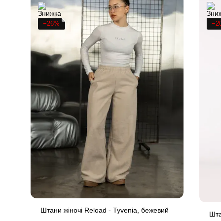
−26%
−2
Штани жіночі Reload - Tyvenia, бежевий
Шта