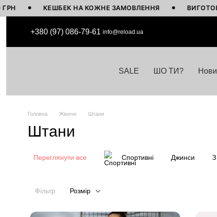
КЕШБЕК НА КОЖНЕ ЗАМОВЛЕННЯ
ВИГОТОВЛЕНО В УКР
Перейти до основного контенту
+380 (97) 086-79-61
info@reload.ua
SALE
ШО ТИ?
Нови
Головна
Жіноче
Штани
Штани
Переглянути все
Спортивні
Джинси
З
Фільтр
Розмір