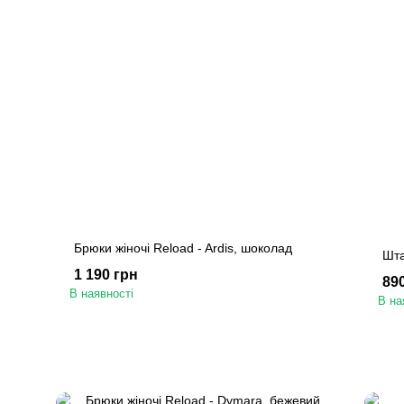
Брюки жіночі Reload - Ardis, шоколад
Шта
1 190 грн
89
В наявності
В на