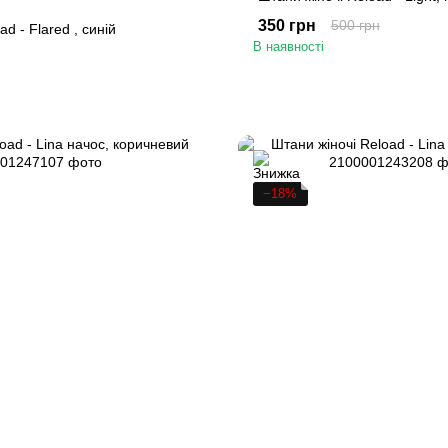
350 грн
500 грн
d - Flared , синій
В наявності
−18%