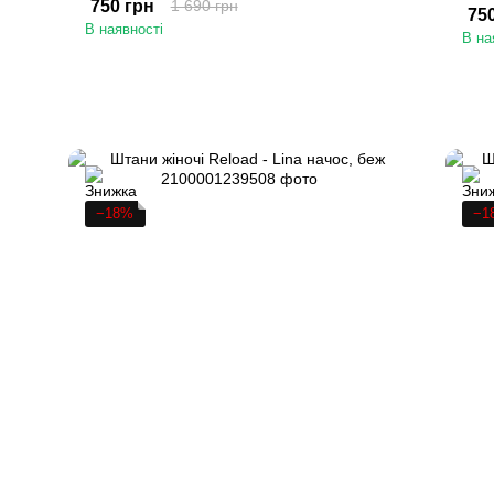
750 грн
1 690 грн
75
В наявності
В на
−18%
−1