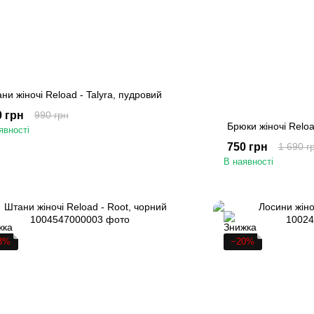
ни жіночі Reload - Talyra, пудровий
0 грн
990 грн
Брюки жіночі Relo
явності
750 грн
1 690 г
В наявності
8%
−20%