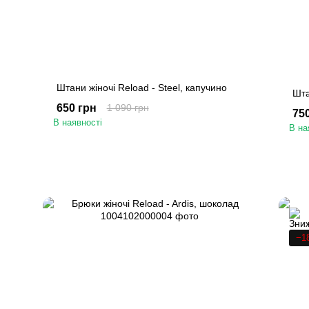
Штани жіночі Reload - Steel, капучино
Шта
650 грн
1 090 грн
75
В наявності
В на
−1