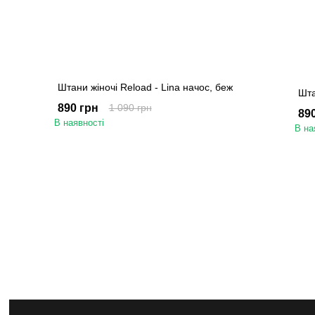
Штани жіночі Reload - Lina начос, беж
Шта
890 грн
1 090 грн
89
В наявності
В на