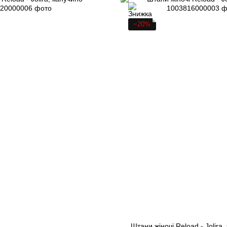
−20%
Штани жіночі Reload - Jolira,