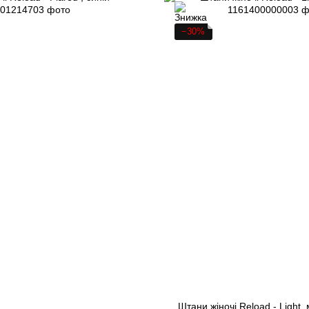
−30%
Штани жіночі Reload - Light,