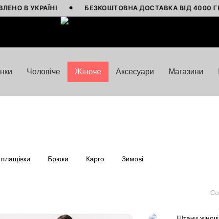
АЇНІ
БЕЗКОШТОВНА ДОСТАВКА ВІД 4000 ГРН
К
нки
Чоловіче
Жіноче
Аксесуари
Магазини
 плащівки
Брюки
Карго
Зимові
Со