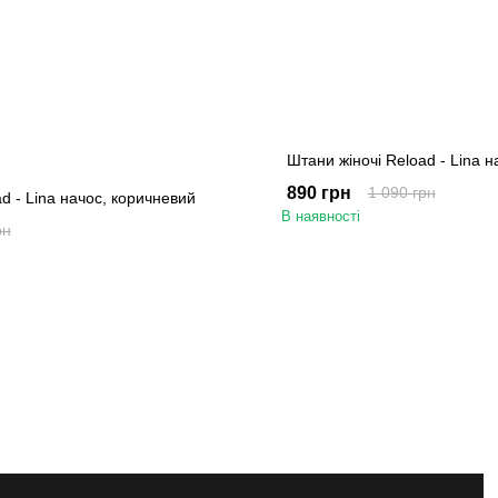
Штани жіночі Reload - Lina 
890 грн
1 090 грн
d - Lina начос, коричневий
В наявності
рн