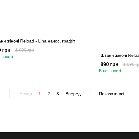
ни жіночі Reload - Lina начос, графіт
0 грн
1 090 грн
Штани жіночі Reloa
явності
890 грн
1 090 г
В наявності
Назад
1
2
3
Вперед
Показати всі