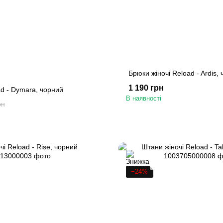
Брюки жіночі Reload - Ardis,
1 190 грн
ad - Dymara, чорний
В наявності
рн
−24%