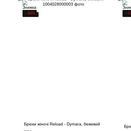
−56%
−3
Брюки жіночі Reload - Dymara, бежевий
Брю