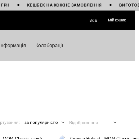
КЕШБЕК НА КОЖНЕ ЗАМОВЛЕННЯ
ВИГОТОВЛЕНО В
Мій кошик
Вхід
Інформація
Колаборації
ртування:
за популярністю
Відображення: