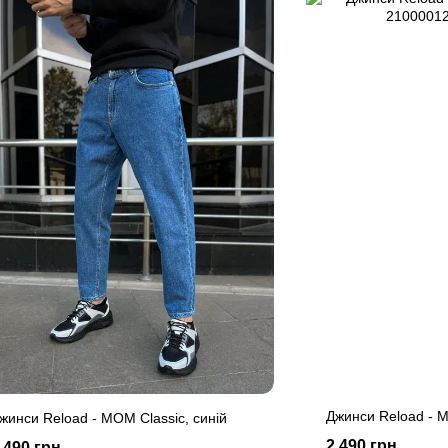
Джинси Reload - M
жинси Reload - MOM Classic, синій
2 490 грн
 490 грн