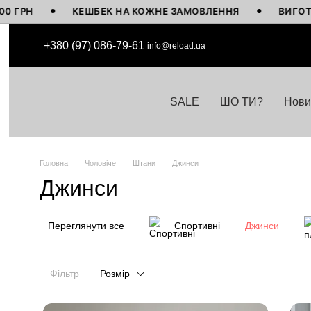
КЕШБЕК НА КОЖНЕ ЗАМОВЛЕННЯ
ВИГОТОВЛЕНО
Перейти до основного контенту
+380 (97) 086-79-61
info@reload.ua
SALE
ШО ТИ?
Нови
Головна
Чоловіче
Штани
Джинси
Джинси
Переглянути все
Спортивні
Джинси
Фільтр
Розмір