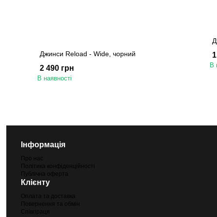
Д
Джинси Reload - Wide, чорний
1
В 
2 490 грн
В наявності
Інформація
Про нас
Політика конфіденційності
Публічна оферта
Клієнту
Оплата та доставка
Повернення та обмін
Співпраця