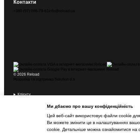
Контакти
+380 (97) 086-79-61
info@reload.ua
© 2026 Reload
Розробка та підтримка Solution d.a.
Клієнту
Контакти
Інформація
Ми дбаємо про вашу конфіденційність
Цей веб-сайт використовує файли cookie для 
© 2026 Reload
Ви можете змінити це в налаштуваннях вашог
Розробка та підтримка Solution d.a.
cookie. Детальніше можна ознайомитися на 