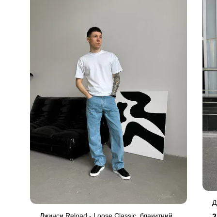
Д
Джинси Reload - Loose Classic, блакитний
2