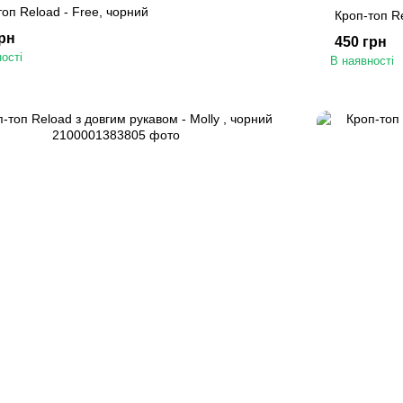
оп Reload - Free, чорний
Кроп-топ Re
грн
450 грн
ості
В наявності