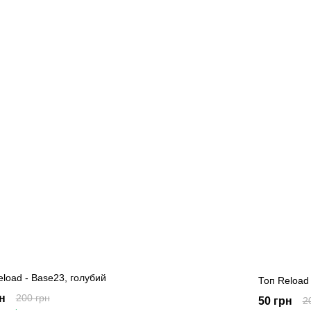
eload - Base23, голубий
Топ Reload
н
200 грн
50 грн
2