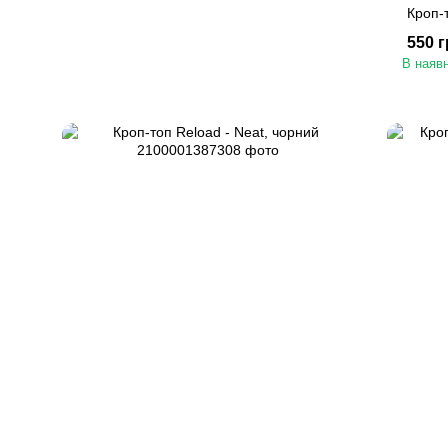
Кроп-т
550 
В наявн