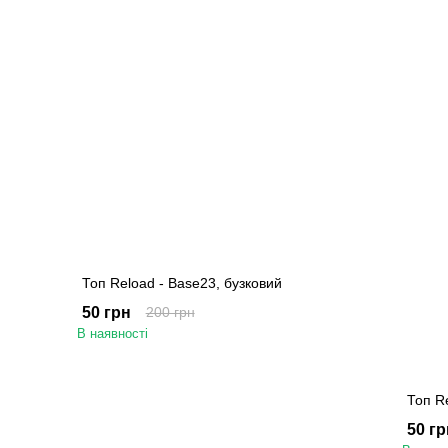
Топ Reload - Base23, бузковий
50 грн
200 грн
В наявності
Топ R
50 гр