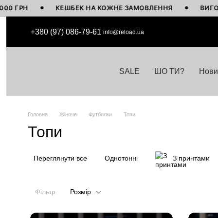
КЕШБЕК НА КОЖНЕ ЗАМОВЛЕННЯ
ВИГОТОВЛЕНО В У
Перейти до основного контенту
+380 (97) 086-79-61
info@reload.ua
SALE
ШО ТИ?
Нови
Головна
Жіноче
Футболки
Топи
Топи
Переглянути все
Однотонні
З принтами
Фільтр
Розмір