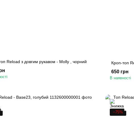
оп Reload з довгим рукавом - Molly , чорний
Кроп-топ Re
грн
650 грн
ості
В наявності
−75%