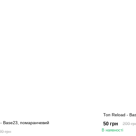
Топ Reload - Bas
 - Base23, помаранчевий
50 грн
200 гр
В наявності
00 грн