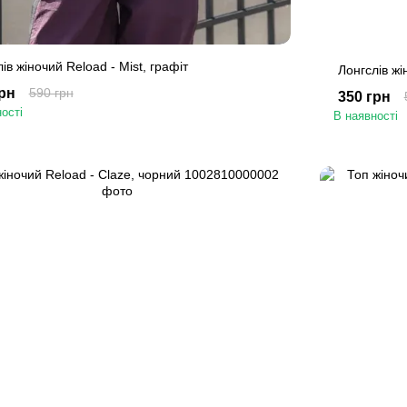
ів жіночий Reload - Mist, графіт
Лонгслів жі
грн
590 грн
350 грн
ості
В наявності