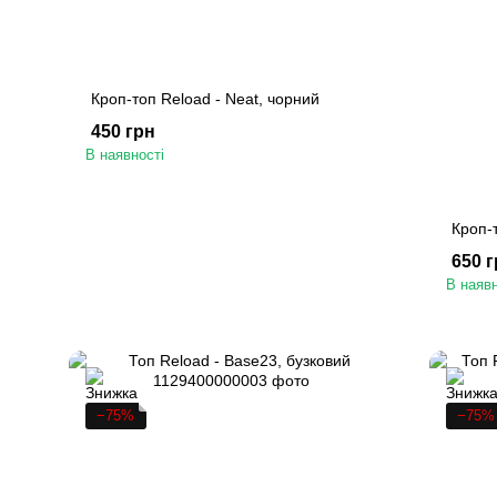
Кроп-топ Reload - Neat, чорний
450 грн
В наявності
Кроп-т
650 
В наявн
−75%
−75%