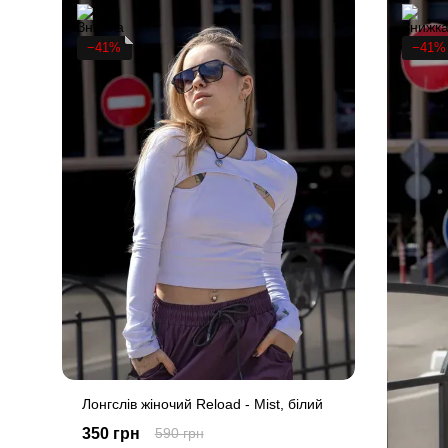
−41%
−41%
Лонгслів жіночий Reload - Mist, білий
350 грн
590 грн