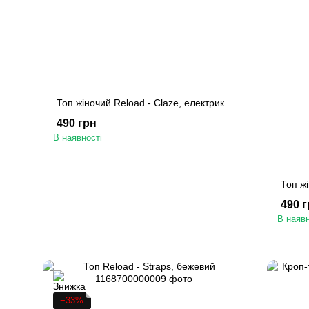
Топ жіночий Reload - Claze, електрик
490 грн
В наявності
Топ жі
490 
В наявн
−33%