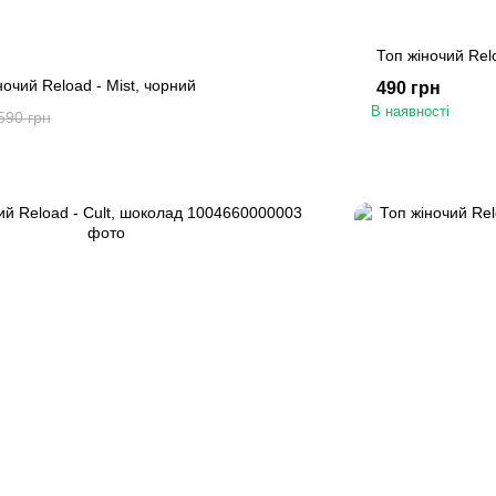
Топ жіночий Relo
ночий Reload - Mist, чорний
490 грн
В наявності
590 грн