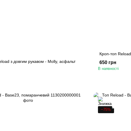
Кроп-топ Reload 
load з довгим рукавом - Molly, асфальт
650 грн
В наявності
−75%