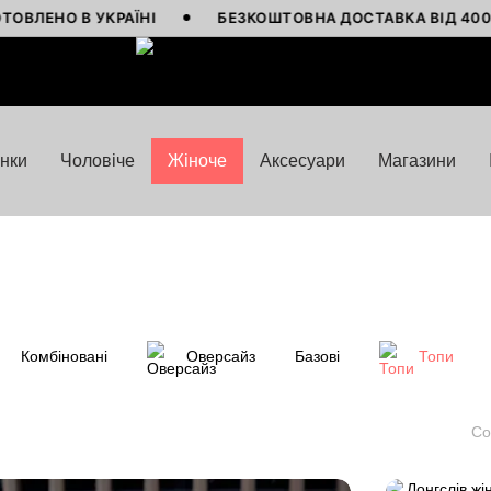
КРАЇНІ
БЕЗКОШТОВНА ДОСТАВКА ВІД 4000 ГРН
нки
Чоловіче
Жіноче
Аксесуари
Магазини
Комбіновані
Оверсайз
Базові
Топи
Со