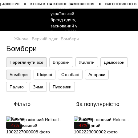
000 ГРН
КЕШБЕК НА КОЖНЕ ЗАМОВЛЕННЯ
ВИГОТОВЛЕНО В УК
Жіноче
Верхній одяг
Бомбери
Бомбери
Переглянути все
Вітровки
Жилети
Демісезон
Бомбери
Шкіряні
Стьобані
Анораки
Пальто
Зима
Пуховики
Фільтр
За популярністю
−47%
−47%