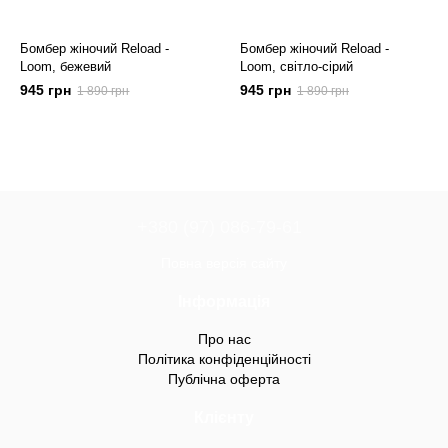
Бомбер жіночий Reload -
Бомбер жіночий Reload -
Loom, бежевий
Loom, світло-сірий
945 грн
945 грн
1 890 грн
1 890 грн
+380 (97) 086-79-61
Повна версія сайту
Інформація
Про нас
Політика конфіденційності
Публічна оферта
Клієнту