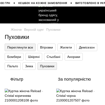
ГРН
КЕШБЕК НА КОЖНЕ ЗАМОВЛЕННЯ
ВИГОТОВЛЕНО В УКРАЇНІ
Жіноче
Верхній одяг
Пуховики
Пуховики
Переглянути все
Вітровки
Жилети
Демісезон
Бомбери
Шкіряні
Стьобані
Анораки
Пальто
Зима
Пуховики
Фільтр
За популярністю