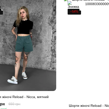
%
−54%
 жіночі Reload - Nicca, мятний
грн
650 грн
Шорти жіночі Reload - Ni