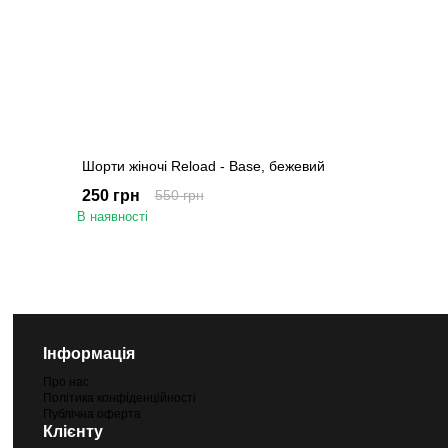
Шорти жіночі Reload - Base, бежевий
250 грн
550 грн
В наявності
Інформація
Про нас
Політика конфіденційності
Публічна оферта
Клієнту