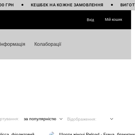
КЕШБЕК НА КОЖНЕ ЗАМОВЛЕННЯ
ВИГОТОВЛЕНО 
Мій кошик
Вхід
Інформація
Колаборації
ртування:
за популярністю
Відображення: