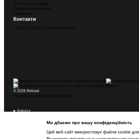
Оплата та доставка
Повернення та обмін
Співпраця
Контакти
+380 (97) 086-79-61
info@reload.ua
© 2026 Reload
Розробка та підтримка Solution d.a.
Клієнту
Контакти
Інформація
Ми дбаємо про вашу конфіденційність
Цей веб-сайт використовує файли cookie для 
© 2026 Reload
Ви можете змінити це в налаштуваннях вашог