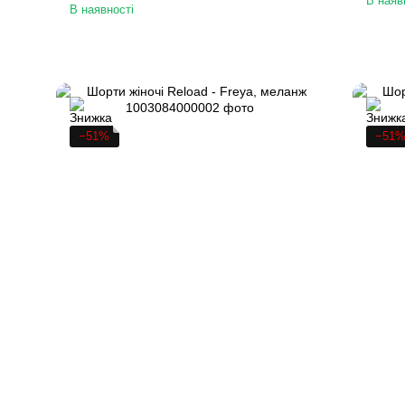
В наяв
В наявності
−51%
−51