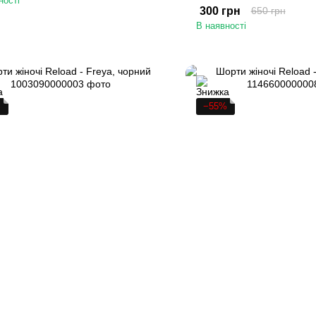
ності
300 грн
650 грн
В наявності
%
−55%