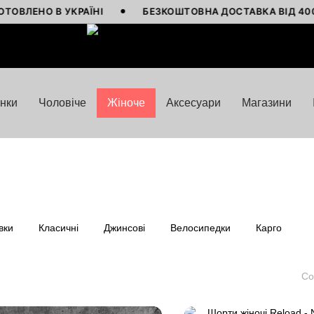
О В УКРАЇНІ
БЕЗКОШТОВНА ДОСТАВКА ВІД 4000 ГРН
нки
Чоловіче
Жіноче
Аксесуари
Магазини
вки
Класичні
Джинсові
Велосипедки
Карго
Со