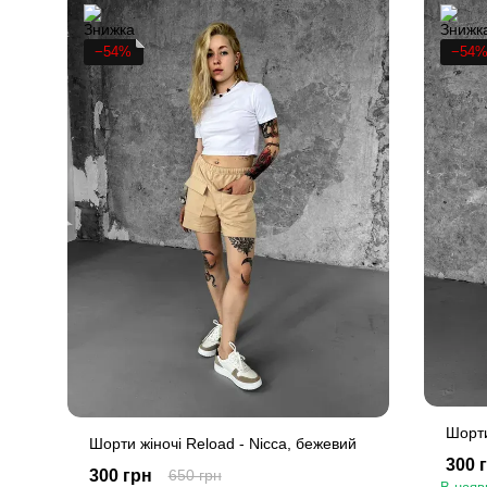
−54%
−54
Шорти
Шорти жіночі Reload - Nicca, бежевий
300 
300 грн
650 грн