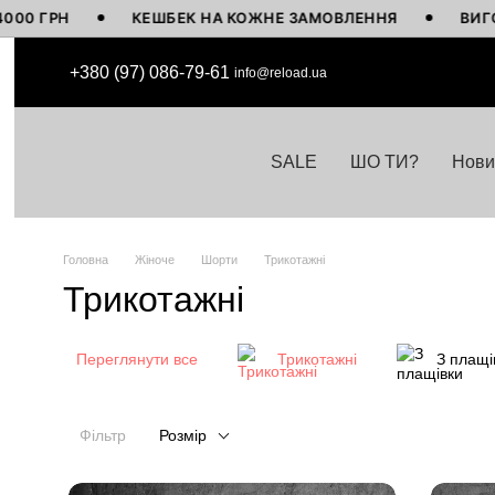
Н
КЕШБЕК НА КОЖНЕ ЗАМОВЛЕННЯ
ВИГОТОВЛЕН
Перейти до основного контенту
+380 (97) 086-79-61
info@reload.ua
SALE
ШО ТИ?
Нови
Головна
Жіноче
Шорти
Трикотажні
Трикотажні
Переглянути все
Трикотажні
З плащі
Фільтр
Розмір