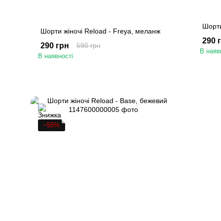
Шорти
Шорти жіночі Reload - Freya, меланж
290 
290 грн
590 грн
В наяв
В наявності
−55%