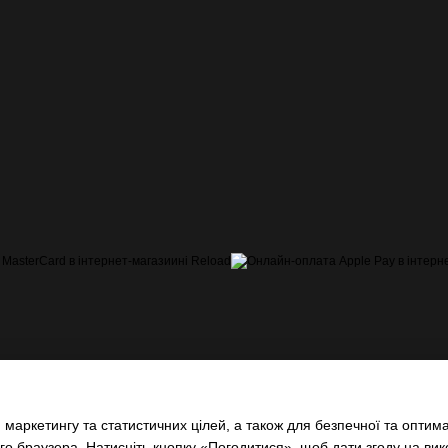
маркетингу та статистичних цілей, а також для безпечної та оптима
о браузера. Натисніть кнопку «Погодитися», щоб дати згоду на ви