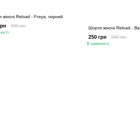
 жіночі Reload - Freya, чорний
грн
590 грн
Шорти жіночі Reload - Ba
ності
250 грн
550 грн
В наявності