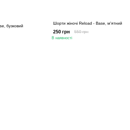
Шорти жіночі Reload - Base, м'ятний
se, бузковий
250 грн
550 грн
В наявності