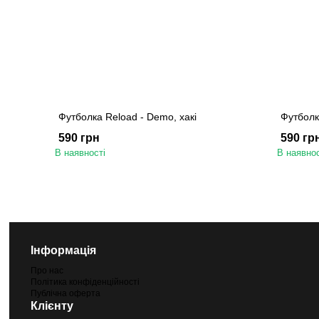
Футболка Reload - Demo, хакі
Футболк
590 грн
590 гр
В наявності
В наявнос
Інформація
Про нас
Політика конфіденційності
Публічна оферта
Клієнту