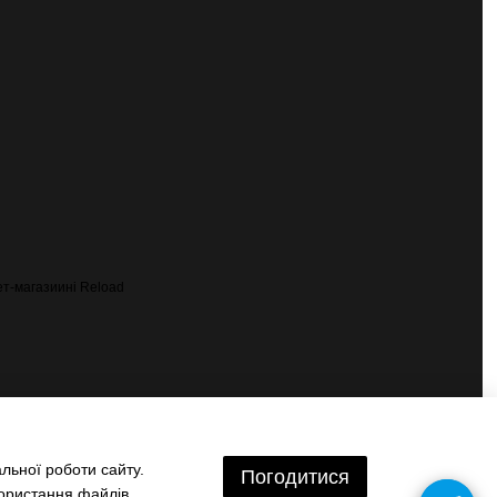
льної роботи сайту.
Погодитися
користання файлів