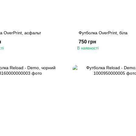
а OverPrint, асфальт
Футболка OverPrint, біла
н
750 грн
ті
В наявності