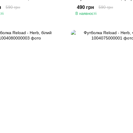
н
590 грн
490 грн
590 грн
ті
В наявності