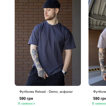
Футболка Reload - Demo, асфальт
Футболк
590 грн
590 гр
В наявності
В наявнос