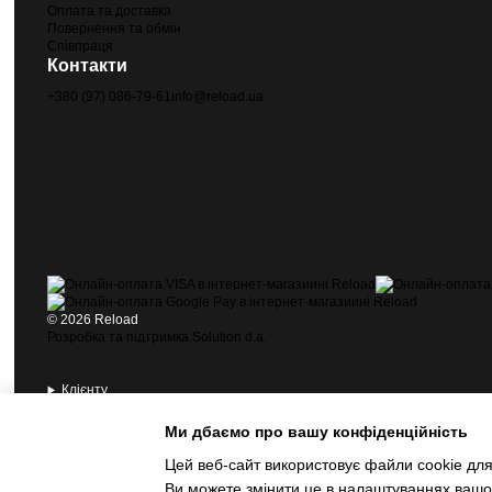
Оплата та доставка
Повернення та обмін
Співпраця
Контакти
+380 (97) 086-79-61
info@reload.ua
© 2026 Reload
Розробка та підтримка Solution d.a.
Клієнту
Контакти
Інформація
Ми дбаємо про вашу конфіденційність
Цей веб-сайт використовує файли cookie для 
© 2026 Reload
Ви можете змінити це в налаштуваннях вашог