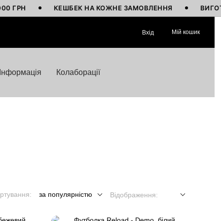
КЕШБЕК НА КОЖНЕ ЗАМОВЛЕННЯ
ВИГОТОВЛЕНО
Мій кошик
Вхід
Інформація
Колаборації
ртування:
за популярністю
Відображення: