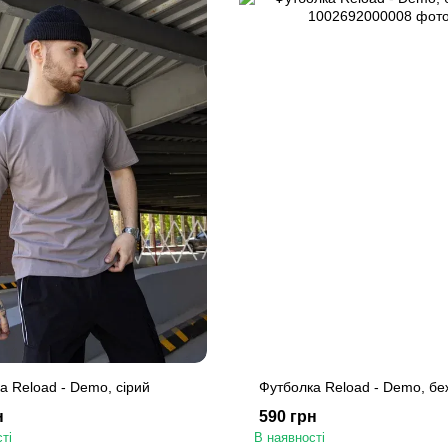
а Reload - Demo, сірий
Футболка Reload - Demo, б
н
590 грн
ті
В наявності