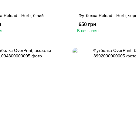
а Reload - Herb, білий
Футболка Reload - Herb, чор
н
650 грн
ті
В наявності