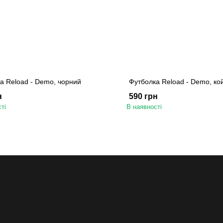
а Reload - Demo, чорний
Футболка Reload - Demo, ко
н
590 грн
ті
В наявності