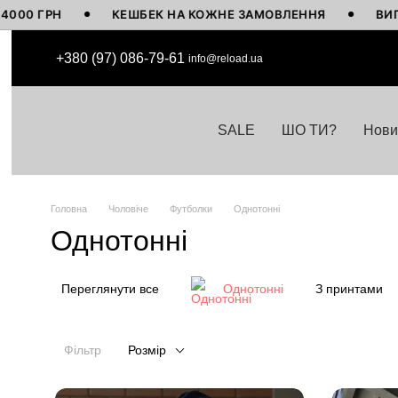
РН
КЕШБЕК НА КОЖНЕ ЗАМОВЛЕННЯ
ВИГОТОВЛЕ
Перейти до основного контенту
+380 (97) 086-79-61
info@reload.ua
SALE
ШО ТИ?
Нови
Головна
Чоловіче
Футболки
Однотонні
Однотонні
Переглянути все
Однотонні
З принтами
Фільтр
Розмір