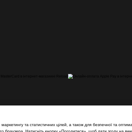
маркетингу та статистичних цілей, а також для безпечної та оптима
о браузера. Натисніть кнопку «Погодитися», щоб дати згоду на ви