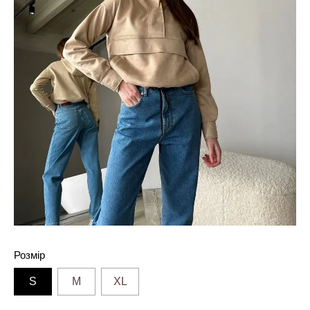
Розмір
S
M
XL