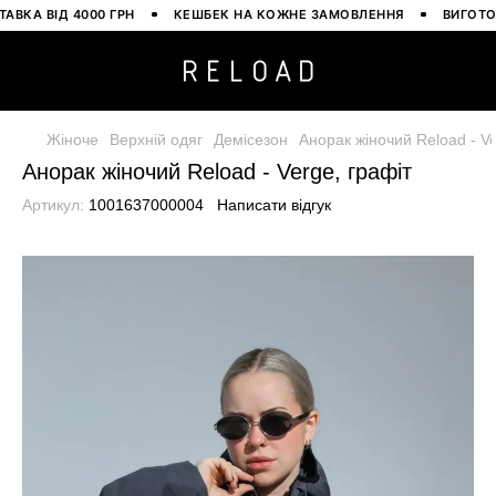
А ВІД 4000 ГРН
КЕШБЕК НА КОЖНЕ ЗАМОВЛЕННЯ
ВИГОТОВЛЕ
Жіноче
Верхній одяг
Демісезон
Анорак жіночий Reload - Ve
Анорак жіночий Reload - Verge, графіт
Артикул:
1001637000004
Написати відгук