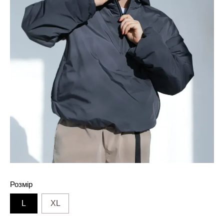
Розмір
L
XL