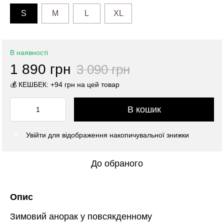
S
M
L
XL
В наявності
1 890 грн
3 090 грн
💰 КЕШБЕК: +94 грн на цей товар
В кошик
Увійти
для відображення накопичувальної знижки
%
До обраного
Опис
Зимовий анорак у повсякденному