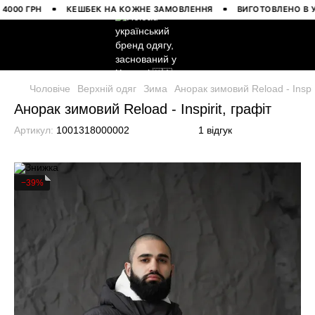
0 ГРН
КЕШБЕК НА КОЖНЕ ЗАМОВЛЕННЯ
ВИГОТОВЛЕНО В УКРА
Чоловіче
Верхній одяг
Зима
Анорак зимовий Reload - Inspir
Анорак зимовий Reload - Inspirit, графіт
Артикул:
1001318000002
1 відгук
−39%