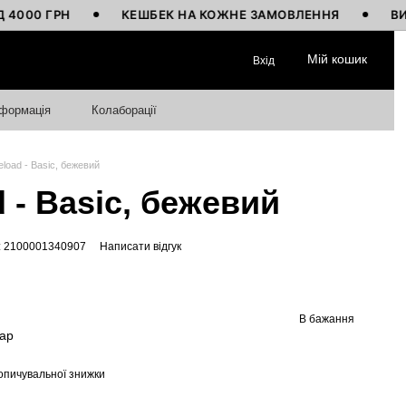
 ГРН
КЕШБЕК НА КОЖНЕ ЗАМОВЛЕННЯ
ВИГОТОВ
Мій кошик
Вхід
нформація
Колаборації
eload - Basic, бежевий
 - Basic, бежевий
: 2100001340907
Написати відгук
В бажання
вар
опичувальної знижки