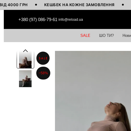
00 ГРН
КЕШБЕК НА КОЖНЕ ЗАМОВЛЕННЯ
ВИГОТ
Перейти до основного контенту
+380 (97) 086-79-61
info@reload.ua
SALE
ШО ТИ?
Нови
−58%