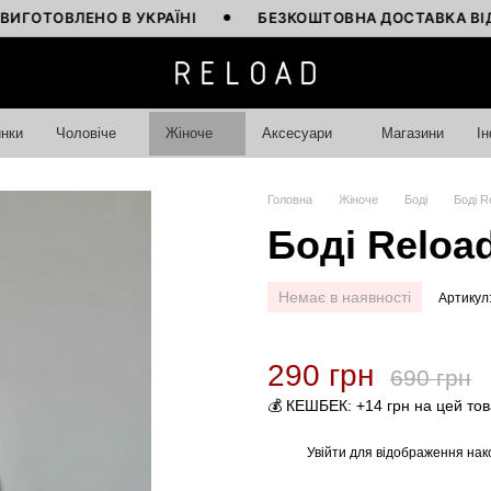
ОВЛЕНО В УКРАЇНІ
БЕЗКОШТОВНА ДОСТАВКА ВІД 4000
нки
Чоловіче
Жіноче
Аксесуари
Магазини
І
Головна
Жіноче
Боді
Боді R
Боді Reload
Немає в наявності
Артикул
290 грн
690 грн
💰 КЕШБЕК: +14 грн на цей то
Увійти
для відображення нак
%