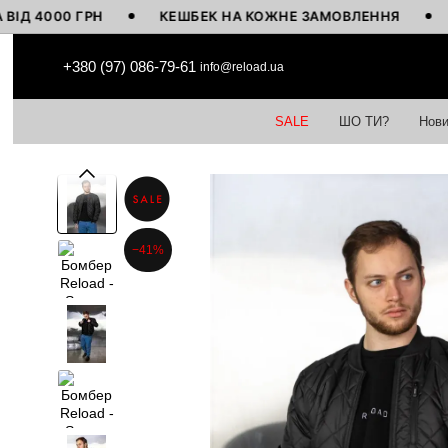
000 ГРН
КЕШБЕК НА КОЖНЕ ЗАМОВЛЕННЯ
ВИГО
Перейти до основного контенту
+380 (97) 086-79-61
info@reload.ua
SALE
ШО ТИ?
Нови
−41%