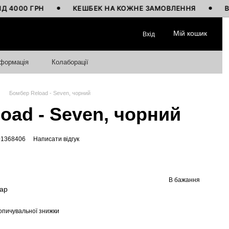
0 ГРН
КЕШБЕК НА КОЖНЕ ЗАМОВЛЕННЯ
ВИГОТО
Мій кошик
Вхід
нформація
Колаборації
Бомбер Reload - Seven, чорний
oad - Seven, чорний
01368406
Написати відгук
В бажання
вар
опичувальної знижки