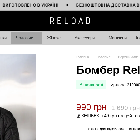
ТОВЛЕНО В УКРАЇНІ
БЕЗКОШТОВНА ДОСТАВКА ВІД 400
нки
Чоловіче
Жіноче
Аксесуари
Магазини
І
Головна
Чоловіче
Верхній одяг
Бомбер Rel
В наявності
Артикул: 21000
990 грн
1 690 грн
💰 КЕШБЕК: +49 грн на цей то
Увійти
для відображення нак
%