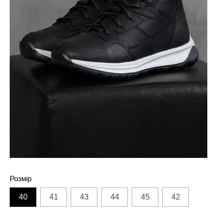
Розмір
40
41
43
44
45
42