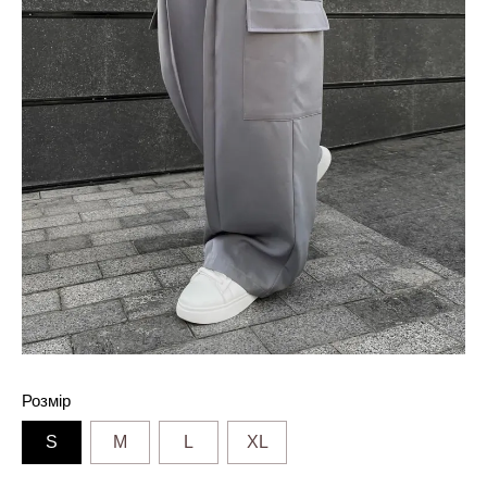
Розмір
S
M
L
XL