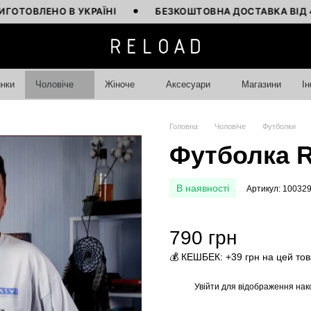
ЛЕНО В УКРАЇНІ
БЕЗКОШТОВНА ДОСТАВКА ВІД 4000 Г
нки
Чоловіче
Жіноче
Аксесуари
Магазини
І
Головна
Чоловіче
Футболки
Футболка Re
В наявності
Артикул: 10032
790 грн
💰 КЕШБЕК: +39 грн на цей то
Увійти
для відображення нак
%