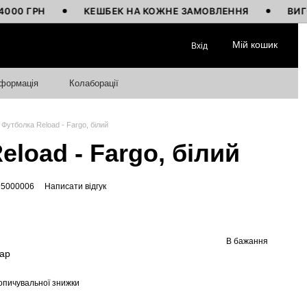
РН
КЕШБЕК НА КОЖНЕ ЗАМОВЛЕННЯ
ВИГОТОВЛЕ
Мій кошик
Вхід
нформація
Колаборації
Футболка Reload - Fargo, білий
load - Fargo, білий
95000006
Написати відгук
В бажання
вар
опичувальної знижки