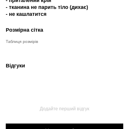
- приталений крій
- тканина не парить тіло (дихає)
- не кашлатится
Розмірна сітка
Таблиця розмірів
Відгуки
Додайте перший відгук