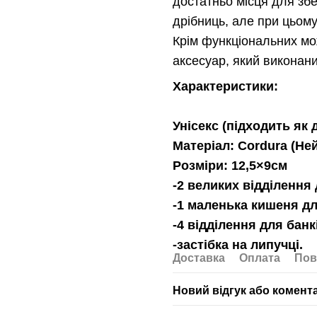
достатньо місця для збер
дрібниць, але при цьому
Крім функціональних мо
аксесуар, який виконан
Характеристики:
Унісекс (підходить як 
Матеріал: Cordura (Не
Розміри: 12,5×9см
-2 великих відділення
-1 маленька кишеня дл
-4 відділення для банк
-застібка на липучці.
Доставка
Оплата
Пов
Новий відгук або комент