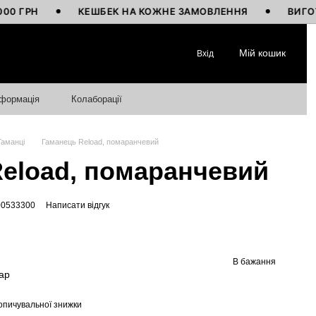
РН
КЕШБЕК НА КОЖНЕ ЗАМОВЛЕННЯ
ВИГОТОВЛЕ
Мій кошик
Вхід
нформація
Колаборації
Гаманці
Гаманець Reload, помаранчевий
eload, помаранчевий
00533300
Написати відгук
В бажання
ар
опичувальної знижки