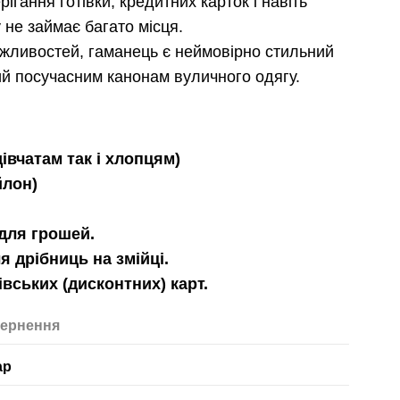
ігання готівки, кредитних карток і навіть
 не займає багато місця.
жливостей, гаманець є неймовірно стильний
ий посучасним канонам вуличного одягу.
дівчатам так і хлопцям)
йлон)
 для грошей.
я дрібниць на змійці.
івських (дисконтних) карт.
ернення
ар