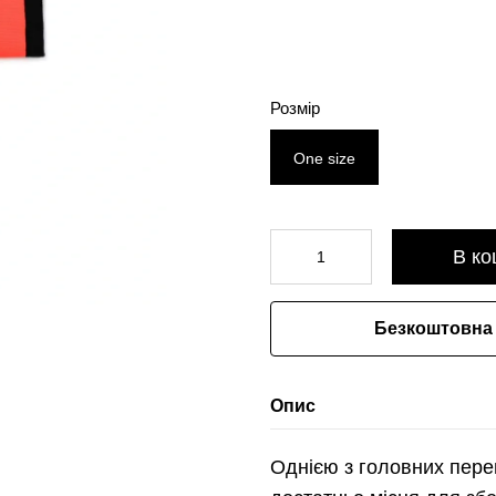
Розмір
One size
В ко
Безкоштовна 
Опис
Однією з головних перев