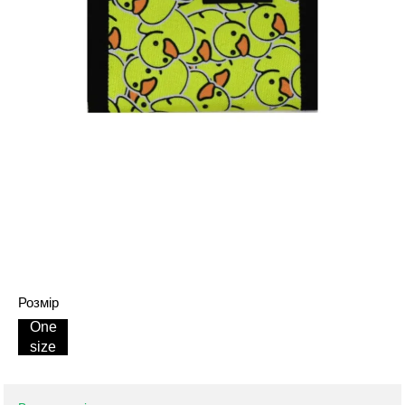
Розмір
One
size