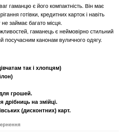
аг гаманцю є його компактність. Він має
ігання готівки, кредитних карток і навіть
 не займає багато місця.
жливостей, гаманець є неймовірно стильний
ий посучасним канонам вуличного одягу.
дівчатам так і хлопцям)
йлон)
 для грошей.
я дрібниць на змійці.
івських (дисконтних) карт.
ернення