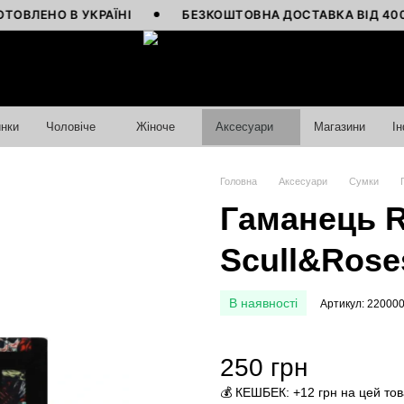
НО В УКРАЇНІ
БЕЗКОШТОВНА ДОСТАВКА ВІД 4000 ГРН
нки
Чоловіче
Жіноче
Аксесуари
Магазини
І
Головна
Аксесуари
Сумки
Гаманець Re
Sсull&Rose
В наявності
Артикул: 22000
250 грн
💰 КЕШБЕК: +12 грн на цей то