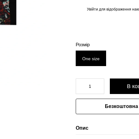
Увійти
для відображення нак
%
Розмір
One size
В ко
Безкоштовна 
Опис