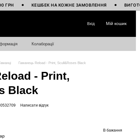
КЕШБЕК НА КОЖНЕ ЗАМОВЛЕННЯ
ВИГОТОВЛЕНО
Мій кошик
Вхід
нформація
Колаборації
Гаманці
Гаманець Reload - Print, Sсull&Roses Black
load - Print,
s Black
00532709
Написати відгук
В бажання
вар