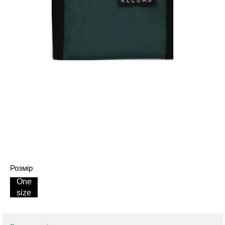
Розмір
One
size