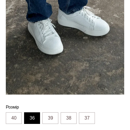
Розмір
40
36
39
38
37