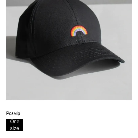
Розмір
One
size