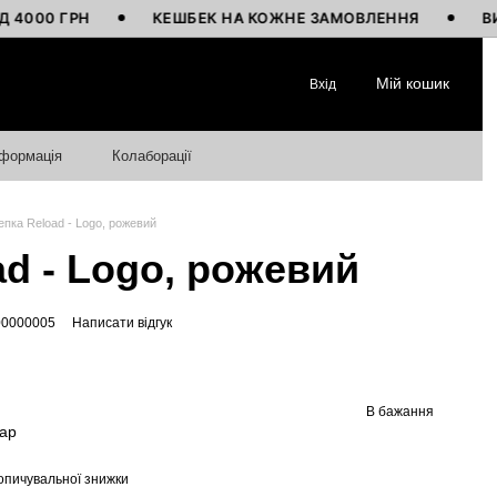
 ГРН
КЕШБЕК НА КОЖНЕ ЗАМОВЛЕННЯ
ВИГОТОВ
Мій кошик
Вхід
нформація
Колаборації
епка Reload - Logo, рожевий
ad - Logo, рожевий
00000005
Написати відгук
В бажання
вар
опичувальної знижки