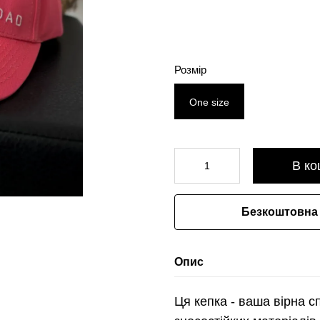
Розмір
One size
В ко
Безкоштовна 
Опис
Ця кепка - ваша вірна с