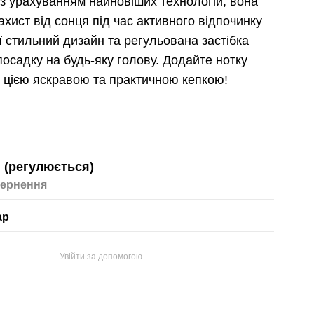
 з урахуванням найновіших технологій, вона
ахист від сонця під час активного відпочинку
Її стильний дизайн та регульована застібка
осадку на будь-яку голову. Додайте нотку
з цією яскравою та практичною кепкою!
 (регулюється)
ернення
ар
Увійти за допомогою