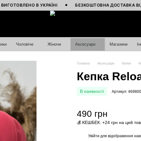
ОВЛЕНО В УКРАЇНІ
БЕЗКОШТОВНА ДОСТАВКА ВІД 4000
нки
Чоловіче
Жіноче
Аксесуари
Магазини
І
Головна
Аксесуари
Кепки
К
Кепка Relo
В наявності
Артикул: 46980
490 грн
💰 КЕШБЕК: +24 грн на цей то
Увійти
для відображення нак
%