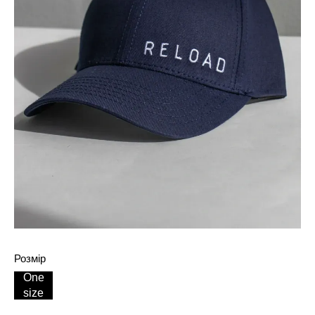
Розмір
One
size