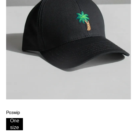
Розмір
One
size