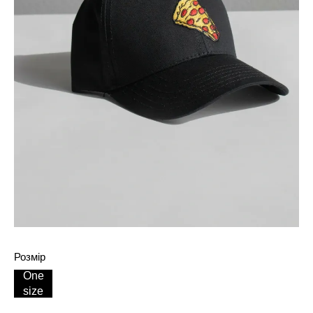
Розмір
One
size