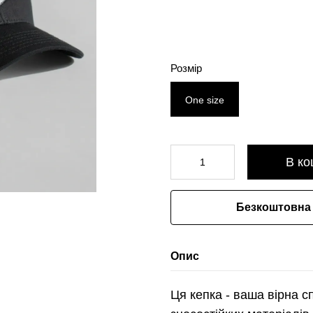
Розмір
One size
В ко
Безкоштовна 
Опис
Ця кепка - ваша вірна с