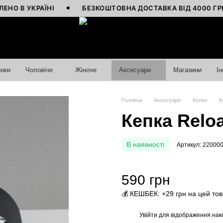
УКРАЇНІ
БЕЗКОШТОВНА ДОСТАВКА ВІД 4000 ГРН
нки
Чоловіче
Жіноче
Аксесуари
Магазини
І
Головна
Аксесуари
Кепки
К
Кепка Reloa
В наявності
Артикул: 22000
590 грн
💰 КЕШБЕК: +29 грн на цей то
Увійти
для відображення нак
%