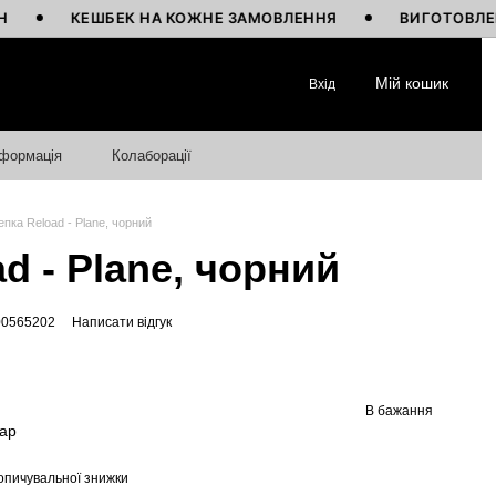
КЕШБЕК НА КОЖНЕ ЗАМОВЛЕННЯ
ВИГОТОВЛЕНО В УК
Мій кошик
Вхід
нформація
Колаборації
епка Reload - Plane, чорний
d - Plane, чорний
00565202
Написати відгук
В бажання
вар
опичувальної знижки