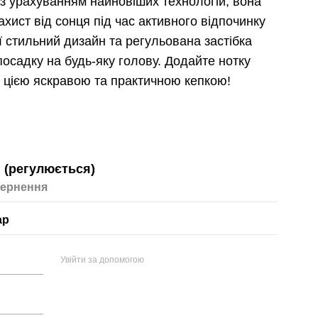
 з урахуванням найновіших технологій, вона
ахист від сонця під час активного відпочинку
Її стильний дизайн та регульована застібка
осадку на будь-яку голову. Додайте нотку
з цією яскравою та практичною кепкою!
 (регулюється)
ернення
ар
Увійти за допомогою