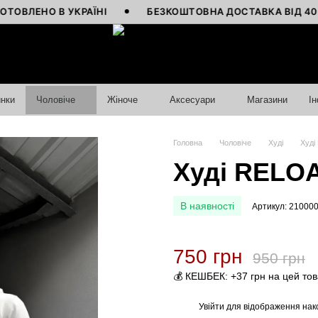
НО В УКРАЇНІ
БЕЗКОШТОВНА ДОСТАВКА ВІД 4000 ГР
нки
Чоловіче
Жіноче
Аксесуари
Магазини
І
Головна
Чоловіче
Худі
Худі
Худі RELOA
В наявності
Артикул: 21000
750 грн
950 грн
💰 КЕШБЕК: +37 грн на цей то
Увійти
для відображення нак
%