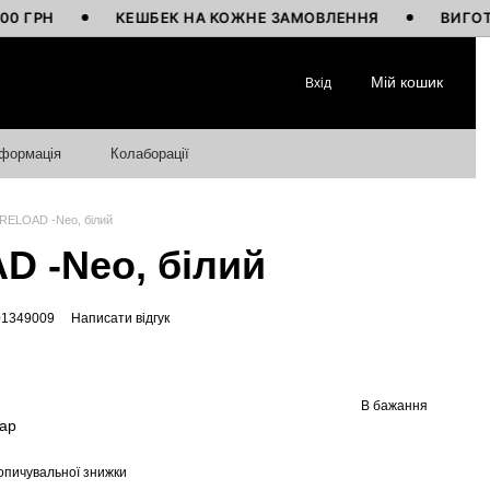
Н
КЕШБЕК НА КОЖНЕ ЗАМОВЛЕННЯ
ВИГОТОВЛЕНО
Мій кошик
Вхід
нформація
Колаборації
 RELOAD -Neo, білий
D -Neo, білий
01349009
Написати відгук
В бажання
вар
опичувальної знижки