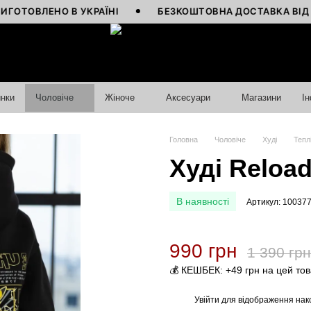
ОВЛЕНО В УКРАЇНІ
БЕЗКОШТОВНА ДОСТАВКА ВІД 4000
нки
Чоловіче
Жіноче
Аксесуари
Магазини
І
Головна
Чоловіче
Худі
Тепл
Худі Reload
В наявності
Артикул: 10037
990 грн
1 390 грн
💰 КЕШБЕК: +49 грн на цей то
Увійти
для відображення нак
%