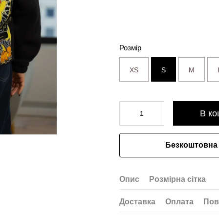
Розмір
XS
S
M
В ко
Безкоштовна 
Опис
Розмірна сітка
Доставка
Оплата
Пов