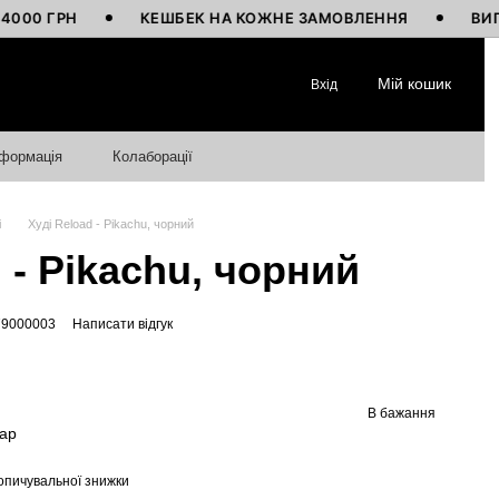
 ГРН
КЕШБЕК НА КОЖНЕ ЗАМОВЛЕННЯ
ВИГОТОВ
Мій кошик
Вхід
нформація
Колаборації
і
Худі Reload - Pikachu, чорний
 - Pikachu, чорний
79000003
Написати відгук
В бажання
вар
опичувальної знижки