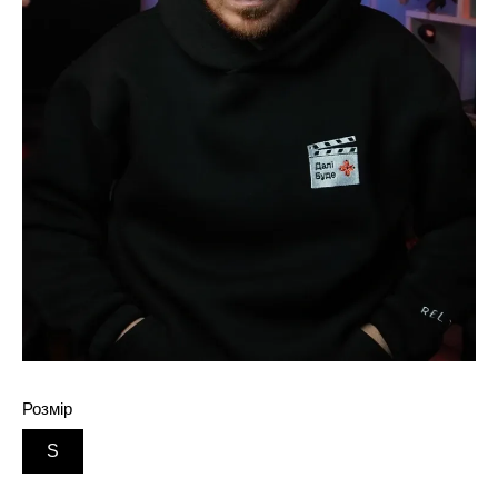
Розмір
S