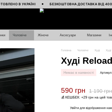
НО В УКРАЇНІ
БЕЗКОШТОВНА ДОСТАВКА ВІД 4000 ГРН
нки
Чоловіче
Жіноче
Аксесуари
Магазини
І
Головна
Чоловіче
Худі
Худі
Худі Reload
Немає в наявності
Артикул
590 грн
1 190 грн
💰 КЕШБЕК: +29 грн на цей то
Увійти
для відображення нак
%