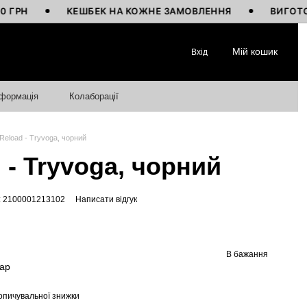
КЕШБЕК НА КОЖНЕ ЗАМОВЛЕННЯ
ВИГОТОВЛЕНО
Мій кошик
Вхід
нформація
Колаборації
 Reload - Tryvoga, чорний
 - Tryvoga, чорний
: 2100001213102
Написати відгук
В бажання
вар
опичувальної знижки