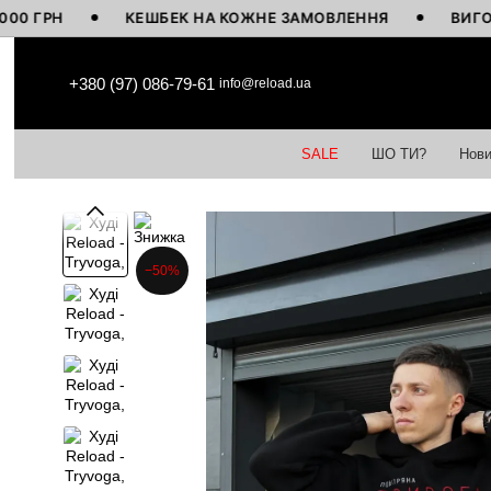
РН
КЕШБЕК НА КОЖНЕ ЗАМОВЛЕННЯ
ВИГОТОВЛЕ
Перейти до основного контенту
+380 (97) 086-79-61
info@reload.ua
SALE
ШО ТИ?
Нови
−50%