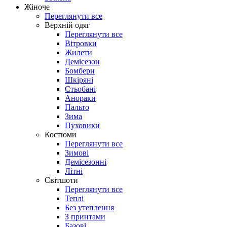
Жіноче
Переглянути все
Верхній одяг
Переглянути все
Вітровки
Жилети
Демісезон
Бомбери
Шкіряні
Стьобані
Анораки
Пальто
Зима
Пуховики
Костюми
Переглянути все
Зимові
Демісезонні
Літні
Світшоти
Переглянути все
Теплі
Без утеплення
З принтами
Базові