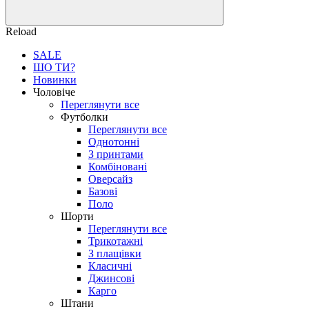
Reload
SALE
ШО ТИ?
Новинки
Чоловіче
Переглянути все
Футболки
Переглянути все
Однотонні
З принтами
Комбіновані
Оверсайз
Базові
Поло
Шорти
Переглянути все
Трикотажні
З плащівки
Класичні
Джинсові
Карго
Штани