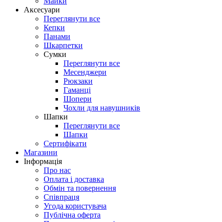
Майки
Аксесуари
Переглянути все
Кепки
Панами
Шкарпетки
Сумки
Переглянути все
Месенджери
Рюкзаки
Гаманці
Шопери
Чохли для навушників
Шапки
Переглянути все
Шапки
Сертифікати
Магазини
Інформація
Про нас
Оплата і доставка
Обмін та повернення
Співпраця
Угода користувача
Публічна оферта