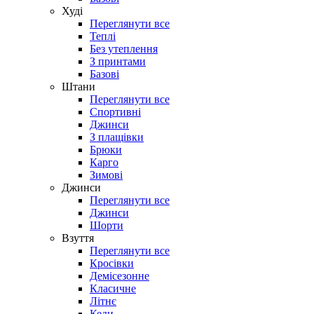
Худі
Переглянути все
Теплі
Без утеплення
З принтами
Базові
Штани
Переглянути все
Спортивні
Джинси
З плащівки
Брюки
Карго
Зимові
Джинси
Переглянути все
Джинси
Шорти
Взуття
Переглянути все
Кросівки
Демісезонне
Класичне
Літнє
Кеди