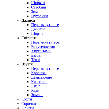
Шкіряні
Стьобані
Зима
Пуховики
Джинси
Переглянути все
Джинси
Шорти
Світшоти
Переглянути все
Без утеплення
З принтами
Базові
Теплі
Взуття
Переглянути все
Кросівки
Демісезонне
Класичне
Літнє
Кеди
Зимове
Кофти
Сорочки
Білизна