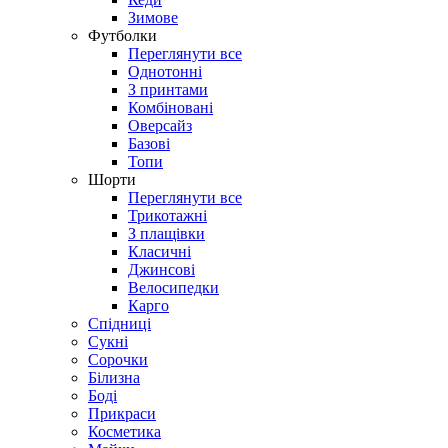
Зимове
Футболки
Переглянути все
Однотонні
З принтами
Комбіновані
Оверсайз
Базові
Топи
Шорти
Переглянути все
Трикотажні
З плащівки
Класичні
Джинсові
Велосипедки
Карго
Спідниці
Сукні
Сорочки
Білизна
Боді
Прикраси
Косметика