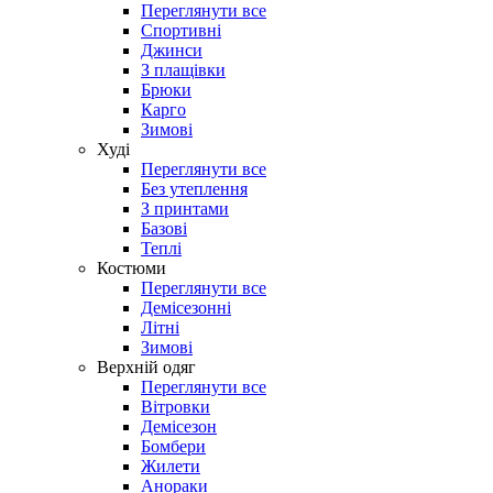
Переглянути все
Спортивні
Джинси
З плащівки
Брюки
Карго
Зимові
Худі
Переглянути все
Без утеплення
З принтами
Базові
Теплі
Костюми
Переглянути все
Демісезонні
Літні
Зимові
Верхній одяг
Переглянути все
Вітровки
Демісезон
Бомбери
Жилети
Анораки