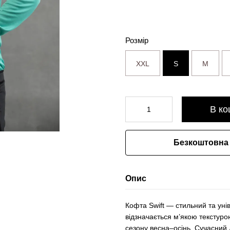
Розмір
XXL
S
M
В ко
Безкоштовна 
Опис
Кофта Swift — стильний та ун
відзначається м’якою текстуро
сезону весна–осінь. Сучасний 