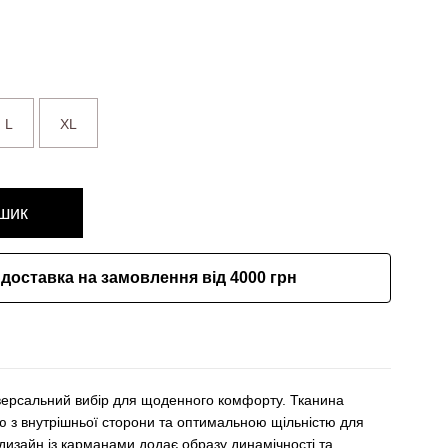
L
XL
шик
доставка на замовлення від 4000 грн
іверсальний вибір для щоденного комфорту. Тканина
ю з внутрішньої сторони та оптимальною щільністю для
дизайн із карманами додає образу динамічності та