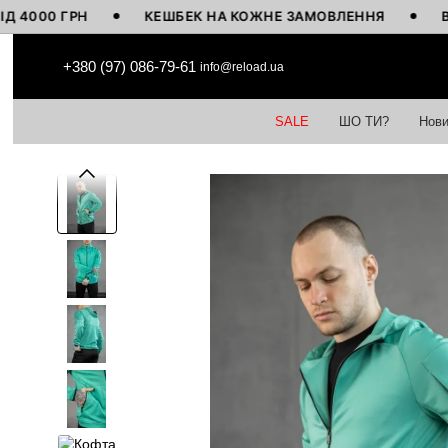
0 ГРН
КЕШБЕК НА КОЖНЕ ЗАМОВЛЕННЯ
ВИГОТО
Перейти до основного контенту
+380 (97) 086-79-61
info@reload.ua
SALE
ШО ТИ?
Нови