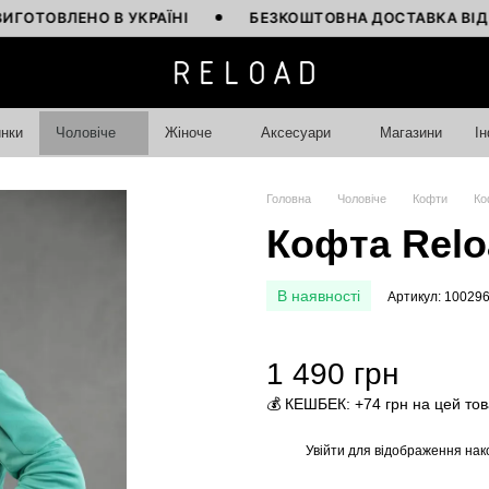
ВЛЕНО В УКРАЇНІ
БЕЗКОШТОВНА ДОСТАВКА ВІД 4000 
нки
Чоловіче
Жіноче
Аксесуари
Магазини
І
Головна
Чоловіче
Кофти
Ко
Кофта Reloa
В наявності
Артикул: 10029
1 490 грн
💰 КЕШБЕК: +74 грн на цей то
Увійти
для відображення нак
%