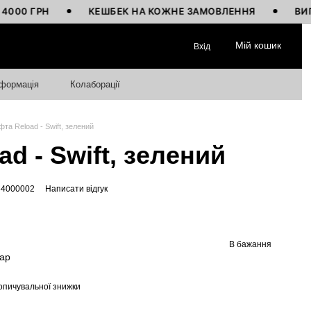
ГРН
КЕШБЕК НА КОЖНЕ ЗАМОВЛЕННЯ
ВИГОТОВЛ
Мій кошик
Вхід
нформація
Колаборації
фта Reload - Swift, зелений
d - Swift, зелений
64000002
Написати відгук
В бажання
вар
опичувальної знижки