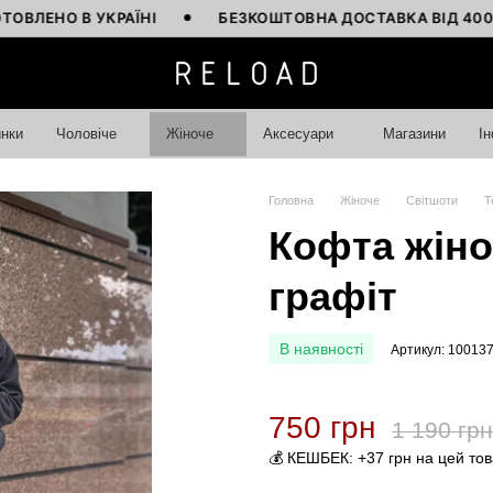
О В УКРАЇНІ
БЕЗКОШТОВНА ДОСТАВКА ВІД 4000 ГРН
нки
Чоловіче
Жіноче
Аксесуари
Магазини
І
Головна
Жіноче
Світшоти
Т
Кофта жіноч
графіт
В наявності
Артикул: 10013
750 грн
1 190 грн
💰 КЕШБЕК: +37 грн на цей то