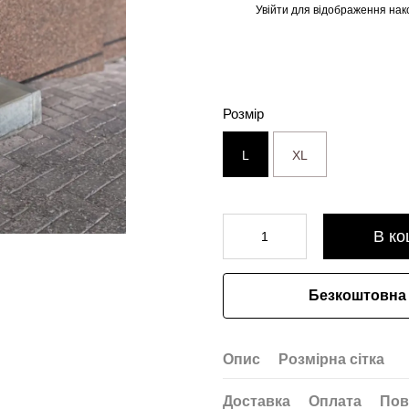
Увійти
для відображення нак
%
Розмір
L
XL
В ко
Безкоштовна 
Опис
Розмірна сітка
Доставка
Оплата
Пов