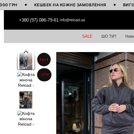
Н
КЕШБЕК НА КОЖНЕ ЗАМОВЛЕННЯ
ВИГОТОВЛЕН
Перейти до основного контенту
+380 (97) 086-79-61
info@reload.ua
SALE
ШО ТИ?
Нови
−37%