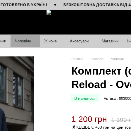
ЕНО В УКРАЇНІ
БЕЗКОШТОВНА ДОСТАВКА ВІД 4000 Г
нки
Чоловіче
Жіноче
Аксесуари
Магазини
І
Головна
Чоловіче
Костюми
Комплект (
Reload - Ov
В наявності
Артикул: 80300
1 200 грн
1 390 
💰 КЕШБЕК: +60 грн на цей то