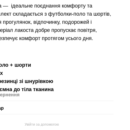
a — ідеальне поєднання комфорту та
плект складається з футболки-поло та шортів,
я прогулянок, відпочинку, подорожей і
еріал лакоста добре пропускає повітря,
безпечує комфорт протягом усього дня.
оло + шорти
ах
резинці зі шнурівкою
ємна до тіла тканина
ернення
ар
Увійти за допомогою