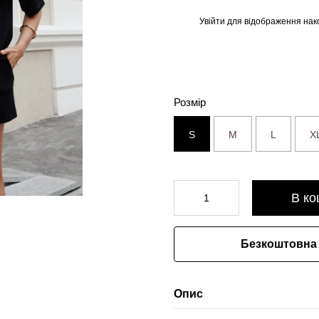
Увійти
для відображення нак
%
Розмір
S
M
L
X
В ко
Безкоштовна 
Опис