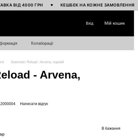
Д 4000 ГРН
КЕШБЕК НА КОЖНЕ ЗАМОВЛЕННЯ
В
Мій кошик
Вхід
нформація
Колаборації
тні
Комплект Reload - Arvena, чорний
eload - Arvena,
52000004
Написати відгук
В бажання
вар