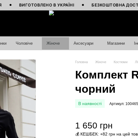
ВИГОТОВЛЕНО В УКРАЇНІ
БЕЗКОШТОВНА ДОСТАВКА ВІ
нки
Чоловіче
Жіноче
Аксесуари
Магазини
І
Головна
Жіноче
Костюми
Лі
Комплект R
чорний
В наявності
Артикул: 10046
1 650 грн
💰 КЕШБЕК: +82 грн на цей то