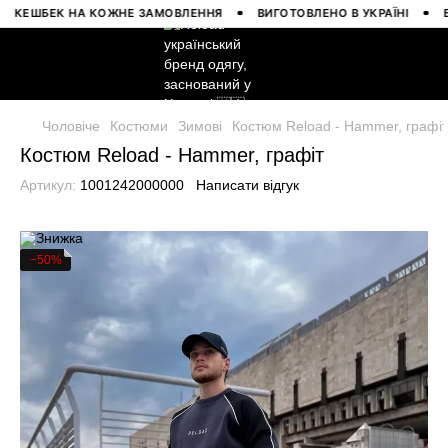
ЕШБЕК НА КОЖНЕ ЗАМОВЛЕННЯ
ВИГОТОВЛЕНО В УКРАЇНІ
БЕЗК
Чоловіче
Костюми
Зимові
Костюм Reload - Hammer, графі
Костюм Reload - Hammer, графіт
Артикул:
1001242000000
Написати відгук
−50%