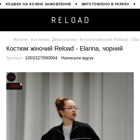
КЕШБЕК НА КОЖНЕ ЗАМОВЛЕННЯ
ВИГОТОВЛЕНО В УКРАЇНІ
БЕЗ
Жіноче
Костюми
Демісезонні
Костюм жіночий Reload - Elar
Костюм жіночий Reload - Elarina, чорний
Артикул:
1003327000004
Написати відгук
−26%