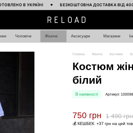
НО В УКРАЇНІ
БЕЗКОШТОВНА ДОСТАВКА ВІД 4000 ГРН
нки
Чоловіче
Жіноче
Аксесуари
Магазини
І
Головна
Жіноче
Костюми
К
Костюм жін
білий
В наявності
Артикул: 10009
750 грн
1 490 грн
💰 КЕШБЕК: +37 грн на цей то