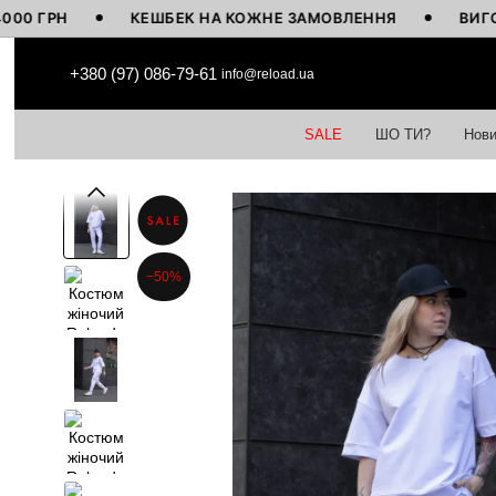
РН
КЕШБЕК НА КОЖНЕ ЗАМОВЛЕННЯ
ВИГОТОВЛЕ
Перейти до основного контенту
+380 (97) 086-79-61
info@reload.ua
SALE
ШО ТИ?
Нови
−50%