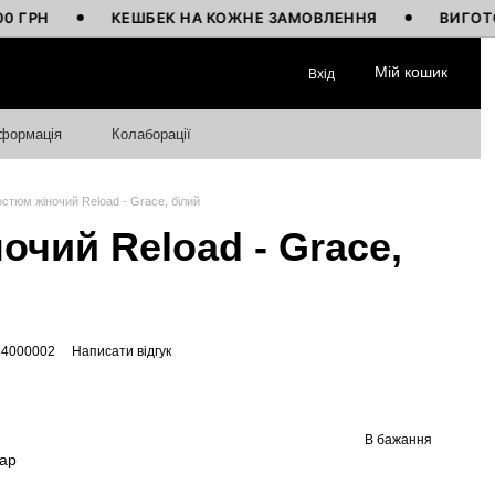
КЕШБЕК НА КОЖНЕ ЗАМОВЛЕННЯ
ВИГОТОВЛЕНО
Мій кошик
Вхід
нформація
Колаборації
остюм жіночий Reload - Grace, білий
очий Reload - Grace,
84000002
Написати відгук
В бажання
вар