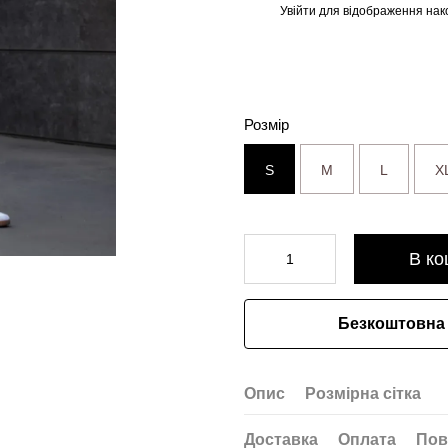
Увійти
для відображення нак
%
Розмір
S
M
L
X
В ко
Безкоштовна 
Опис
Розмірна сітка
Доставка
Оплата
Пов