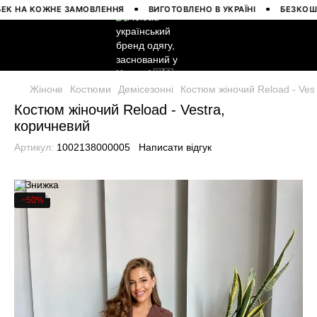
НА КОЖНЕ ЗАМОВЛЕННЯ
ВИГОТОВЛЕНО В УКРАЇНІ
БЕЗКОШТОВН
Жіноче
Костюми
Демісезонні
Костюм жіночий Reload - Ves
Костюм жіночий Reload - Vestra,
коричневий
Артикул:
1002138000005
Написати відгук
−50%