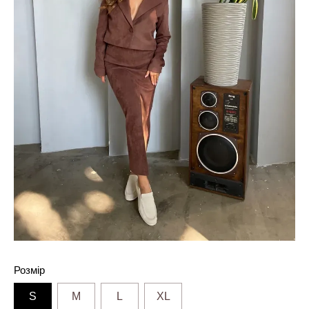
Розмір
S
M
L
XL