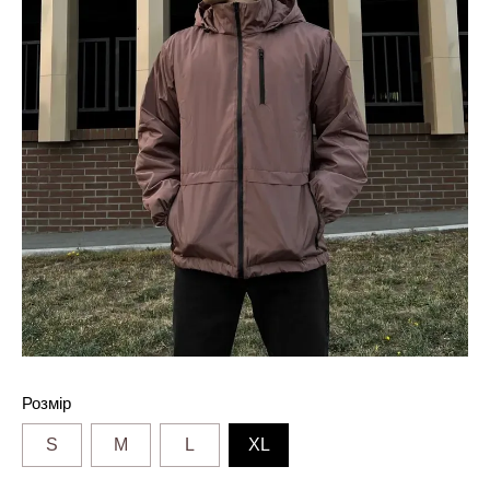
Розмір
S
M
L
XL