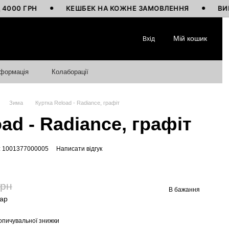
ГРН
КЕШБЕК НА КОЖНЕ ЗАМОВЛЕННЯ
ВИГОТОВЛ
Мій кошик
Вхід
нформація
Колаборації
Зима
Куртка Reload - Radiance, графіт
ad - Radiance, графіт
: 1001377000005
Написати відгук
грн
В бажання
вар
опичувальної знижки