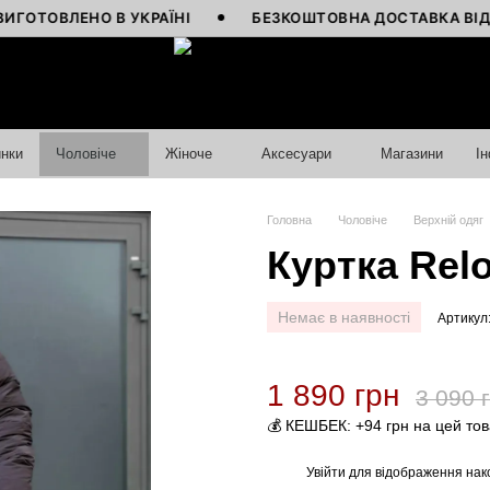
ВЛЕНО В УКРАЇНІ
БЕЗКОШТОВНА ДОСТАВКА ВІД 4000 
нки
Чоловіче
Жіноче
Аксесуари
Магазини
І
Головна
Чоловіче
Верхній одяг
Куртка Relo
Немає в наявності
Артикул
1 890 грн
3 090 
💰 КЕШБЕК: +94 грн на цей то
Увійти
для відображення нак
%