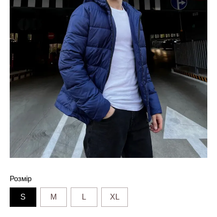
Розмір
S
M
L
XL