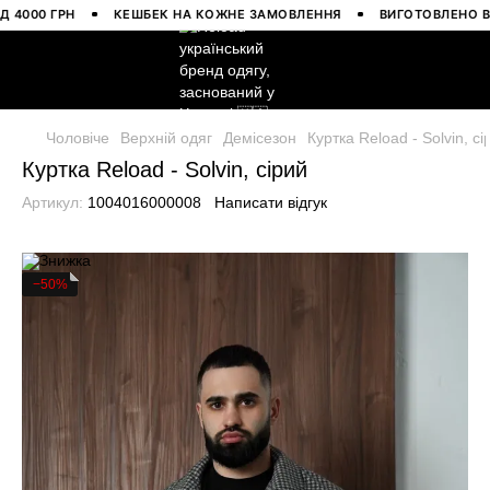
00 ГРН
КЕШБЕК НА КОЖНЕ ЗАМОВЛЕННЯ
ВИГОТОВЛЕНО В УКР
Чоловіче
Верхній одяг
Демісезон
Куртка Reload - Solvin, сі
Куртка Reload - Solvin, сірий
Артикул:
1004016000008
Написати відгук
−50%