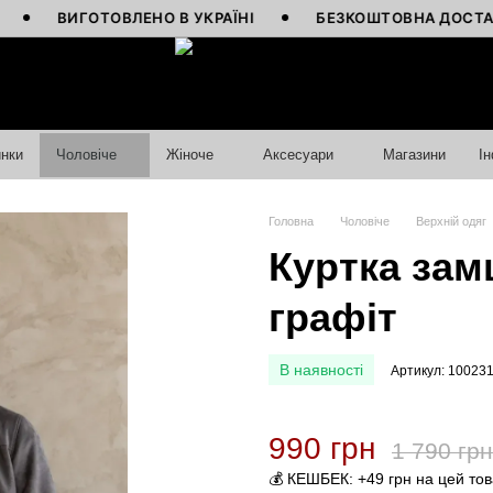
ВИГОТОВЛЕНО В УКРАЇНІ
БЕЗКОШТОВНА ДОСТАВКА ВІ
нки
Чоловіче
Жіноче
Аксесуари
Магазини
І
Головна
Чоловіче
Верхній одяг
Куртка замш
графіт
В наявності
Артикул: 10023
990 грн
1 790 грн
💰 КЕШБЕК: +49 грн на цей то