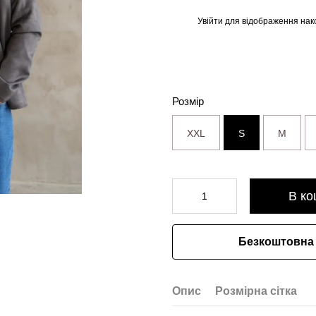
Увійти
для відображення нак
%
Розмір
XXL
S
M
В ко
Безкоштовна 
Опис
Розмірна сітка