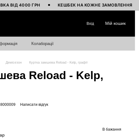
Д 4000 ГРН
КЕШБЕК НА КОЖНЕ ЗАМОВЛЕННЯ
В
Мій кошик
Вхід
нформація
Колаборації
Демісезон
Куртка замшева Reload - Kelp, графіт
ева Reload - Kelp,
18000009
Написати відгук
В бажання
вар